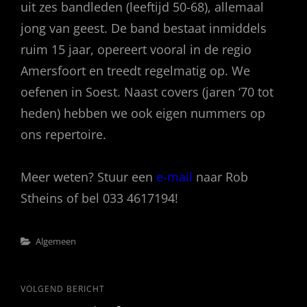
uit zes bandleden (leeftijd 50-68), allemaal
jong van geest. De band bestaat inmiddels
ruim 15 jaar, opereert vooral in de regio
Amersfoort en treedt regelmatig op. We
oefenen in Soest. Naast covers (jaren ‘70 tot
heden) hebben we ook eigen nummers op
ons repertoire.
Meer weten? Stuur een
e-mail
naar Rob
Stheins of bel 033 4617194!
Categorieën
Algemeen
Bericht
Volgend
VOLGEND BERICHT